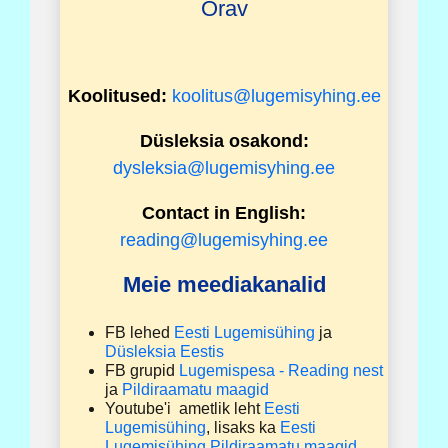
Orav
Koolitused
:
koolitus@lugemisyhing.ee
Düsleksia osakond
:
dysleksia@lugemisyhing.ee
Contact in English:
reading@lugemisyhing.ee
Meie meediakanalid
FB lehed
Eesti Lugemisühing
ja
Düsleksia Eestis
FB grupid
Lugemispesa - Reading nest
ja
Pildiraamatu maagid
Youtube'i ametlik leht
Eesti
Lugemisühing
, lisaks ka
Eesti
Lugemisühing Pildiraamatu maagid