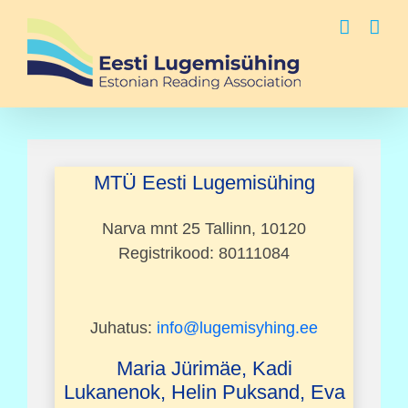
Skip
to
content
MTÜ Eesti Lugemisühing
Narva mnt 25 Tallinn, 10120
Registrikood: 80111084
Juhatus:
info@lugemisyhing.ee
Maria Jürimäe, Kadi
Lukanenok, Helin Puksand, Eva