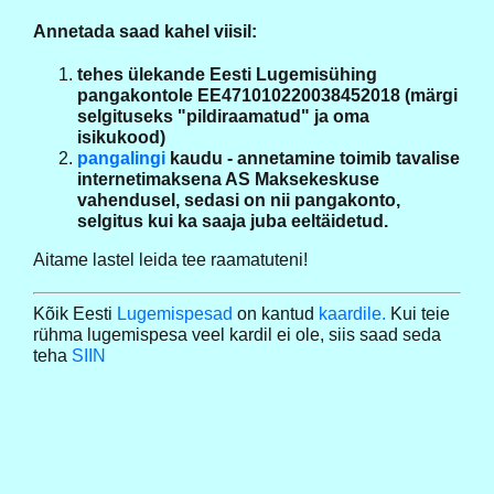
Annetada saad kahel viisil:
tehes ülekande Eesti Lugemisühing
pangakontole EE471010220038452018 (märgi
selgituseks "pildiraamatud" ja oma
isikukood)
pangalingi
kaudu - annetamine toimib tavalise
internetimaksena AS Maksekeskuse
vahendusel, sedasi on nii pangakonto,
selgitus kui ka saaja juba eeltäidetud.
Aitame lastel leida tee raamatuteni!
Kõik Eesti
Lugemispesad
on kantud
kaardile.
Kui teie
rühma lugemispesa veel kardil ei ole, siis saad seda
teha
SIIN