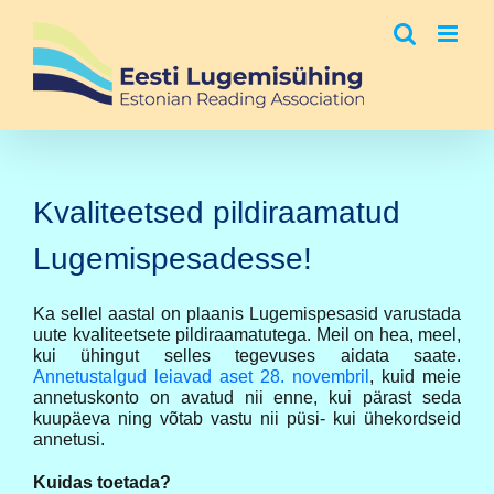
Skip
to
content
Kvaliteetsed pildiraamatud
Lugemispesadesse!
Ka sellel aastal on plaanis Lugemispesasid varustada
uute kvaliteetsete pildiraamatutega. Meil on hea, meel,
kui ühingut selles tegevuses aidata saate.
Annetustalgud leiavad aset 28. novembril
, kuid meie
annetuskonto on avatud nii enne, kui pärast seda
kuupäeva ning võtab vastu nii püsi- kui ühekordseid
annetusi.
Kuidas toetada?