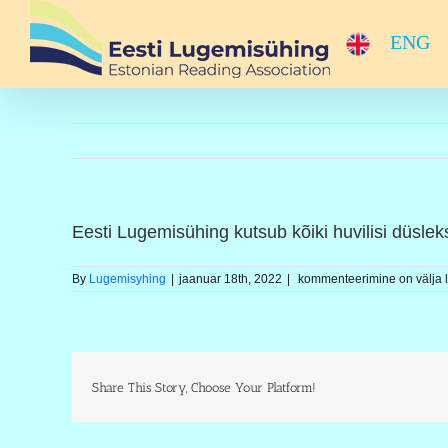
Skip
to
ENG
content
Eesti Lugemisühing kutsub kõiki huvilisi düsle
Eesti
By
Lugemisyhing
|
jaanuar 18th, 2022
|
kommenteerimine on välja l
Lugemisühing
kutsub
kõiki
huvilisi
düsleksiapäevale
4.
oktoobril
Share This Story, Choose Your Platform!
2021
Tallinna
Keskraamatukokku
kl
15