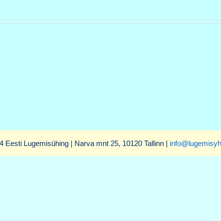
4 Eesti Lugemisühing | Narva mnt 25, 10120 Tallinn |
info@lugemisyh