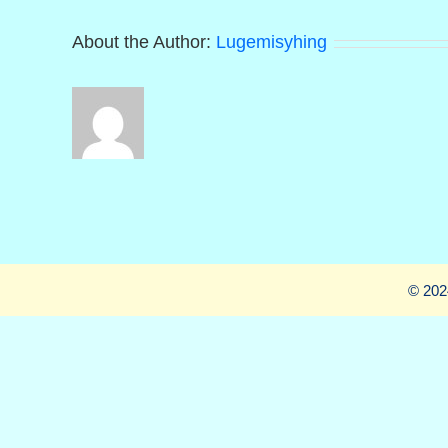
-18.
About the Author:
Lugemisyhing
© 202