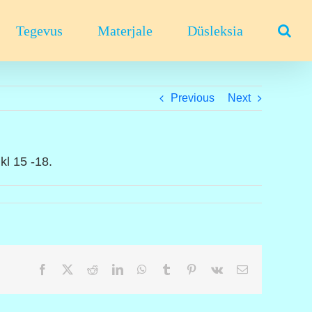
Tegevus
Materjale
Düsleksia
Previous
Next
kl 15 -18.
Facebook
X
Reddit
LinkedIn
WhatsApp
Tumblr
Pinterest
Vk
Email