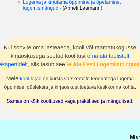
Lugema ja kirjutama õppimine ja õpetamine,
lugemismängud
- (Anneli Laamann)
Kui soovite oma lasteaeda, kooli või raamatukogusse
kirjaoskusega seotud koolitust
oma ala tõelistelt
ekspertidelt
, siis tasub see
tellida Eesti Lugemisühingust
Meie
koolitajad
on kursis värskemate teooriatega lugema
õppimise, düsleksia ja kirjaoskust toetava keskkonna kohta.
Samas on kõik koolitused väga praktilised ja mängulised.
Mis 