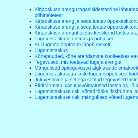
Kirjaoskuse arengu tagasisidestamine lähtudes
põhimõtetest
Kirjaoskuse areng ja seda toetav õppekeskkon
Kirjaoskuse areng ja seda toetav õppekeskkon
Kirjaoskuse arengut toetav keskkond lasteaias
Lugemisraskuse olemus ja põhjused
Kui lugema õppimine läheb raskelt
Lugemisraskus
Kõnepuuded, kõne arendamine koolieelses ea
Tegevused, mis toetavad lugeja arengut
Mängulised õpitegevused algklasside emakeel
Lugemisraskusega laste lugemisõpetusest kool
Jutuvestmine ja sellega seotud tegevused laste
Pildiraamatu kasutusvõimalused lasteaias lõim
Lugemisraskuse risk, võtted tööks riskirühma l
Lugemisraskuse risk, mängulised võtted luge