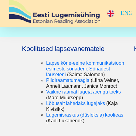
Skip
to
ENG
content
Koolitused lapsevanematele
Lapse kõne-eelne kommunikatsioon
esimeste sõnadeni. Sõnadest
lauseteni
(Saima Salomon)
Pildiraamatumaagia
(Liina Velner,
Anneli Laamann, Janica Monroc)
V
aikne raamat lugeja arengu toeks
(Mare Müürsepp)
Lõbusalt lahedaks lugejaks
(Kaja
Kivisikk)
Lugemisraskus (düsleksia) koolieas
(Kadi Lukanenok)