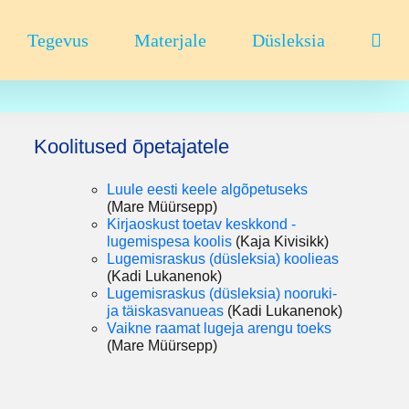
Tegevus
Materjale
Düsleksia
Koolitused õpetajatele
Luule eesti keele algõpetuseks
(Mare Müürsepp)
Kirjaoskust toetav keskkond -
lugemispesa koolis
(Kaja Kivisikk)
Lugemisraskus (düsleksia) koolieas
(Kadi Lukanenok)
Lugemisraskus (düsleksia) nooruki-
ja täiskasvanueas
(Kadi Lukanenok)
V
aikne raamat lugeja arengu toeks
(Mare Müürsepp)