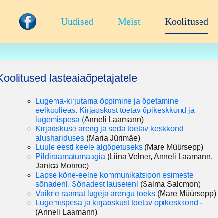
Uudised
Meist
Koolitused
Koolitused lasteaiaõpetajatele
Lugema-kirjutama õppimine ja õpetamine
eelkoolieas. Kirjaoskust toetav õpikeskkond ja
lugemispesa (
Anneli Laamann)
Kirjaoskuse areng ja seda toetav keskkond
alushariduses
(Maria Jürimäe)
Luule eesti keele algõpetuseks
(Mare Müürsepp)
Pildiraamatumaagia
(Liina Velner, Anneli Laamann,
Janica Monroc)
Lapse kõne-eelne kommunikatsioon esimeste
sõnadeni. Sõnadest lauseteni
(Saima Salomon)
V
aikne raamat lugeja arengu toeks
(Mare Müürsepp)
Lugemispesa ja kirjaoskust toetav õpikeskkond
-
(Anneli Laamann)