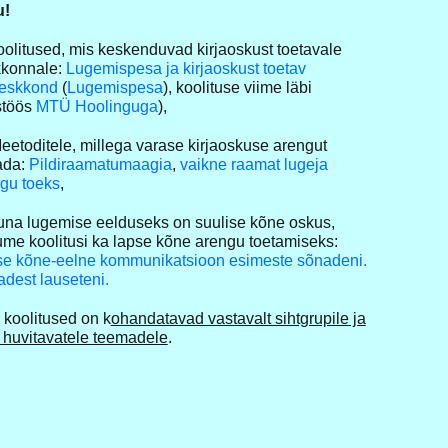
u!
oolitused, mis keskenduvad kirjaoskust toetavale
kkonnale:
Lugemispesa ja kirjaoskust toetav
keskkond
(
Lugemispesa
), koolituse viime läbi
stöös
MTÜ Hoolinguga
),
eetoditele, millega varase kirjaoskuse arengut
ada:
Pildiraamatumaagia
,
vaikne raamat lugeja
gu toeks
,
una lugemise eelduseks on suulise kõne oskus,
me koolitusi ka lapse kõne arengu toetamiseks:
e kõne-eelne kommunikatsioon esimeste sõnadeni.
dest lauseteni.
 koolitused on k
ohandatavad vastavalt sihtgrupile ja
 huvitavatele teemadele
.