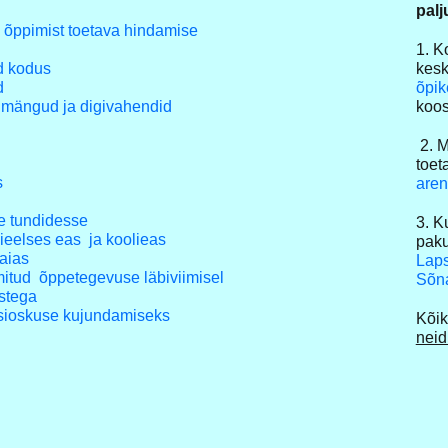
palj
 õppimist toetava hindamise
1. K
d kodus
kes
d
õpi
, mängud ja digivahendid
koo
2. M
toet
s
aren
e tundidesse
3. K
ieelses eas ja koolieas
paku
aias
Laps
itud õppetegevuse läbiviimisel
Sõna
astega
msioskuse kujundamiseks
Kõik
neid