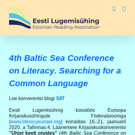
Skip
to
content
4th Baltic Sea Conference
on Literacy. Searching for a
Common Language
Loe konverentsi blogi
SIIT
Eesti Lugemisühing koostöös Euroopa
Kirjaoskusühingute Föderatsiooniga
(
www.literacyeurope.org
) korraldas 16.-21. jaanuaril
2020. a Tallinnas 4. Läänemere Kirjaoskuskonverentsi
"Ühist keelt otsides"
(
4th Baltic Sea Conference on