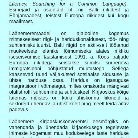
Literacy. Searching for a Common Language)
.
Esinejaid ja osalejaid oli nii Balti riikidest ja
Põhjamaadest, teistest Euroopa riikidest kui kogu
maailmast.
Läänemeremaadel on ajalooline kogemus
mitmekeelsest riigi- ja hariduskorraldusest, töö- ning
suhtlemiskultuurist. Balti riigid on aktiivselt töötanud
muukeelsete elanike lõimumiseks alates riikliku
iseseisvumise taastamisest 1991. a. Koos paljude
Euroopa riikidega seistakse silmitsi suureneva
immigratsiooni põhjustatud muutustega. Sellega
kaasnevad uued väljakutsed sotsiaalse sidususe ja
ühtse hariduse osas. Haridus on igasuguse
integratsiooni võtmetegur, milles omakorda mängivad
olulist rolli suhtlemine ja suhtluskeel. Kirjaoskus kõige
laiemas mõistes on kõiki ühiskonna liikmeid ja
sektoreid ühendav ja ühist keelt ning meelt leida aitav
pädevus
Läänemere Kirjaoskuskonverentsi eesmärgiks on
vahendada ja ühendada kirjaoskusega tegelevate
inimeste kogemust muu kodukeelega laste hariduse