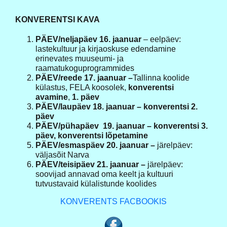
KONVERENTSI KAVA
PÄEV/neljapäev 16. jaanuar
– eelpäev:
lastekultuur ja kirjaoskuse edendamine
erinevates muuseumi- ja
raamatukoguprogrammides
PÄEV/reede 17. jaanuar –
Tallinna koolide
külastus, FELA koosolek,
konverentsi
avamine
,
1. päev
PÄEV/laupäev 18. jaanuar – konverentsi 2.
päev
PÄEV/pühapäev 19. jaanuar – konverentsi 3.
päev, konverentsi lõpetamine
PÄEV/esmaspäev 20. jaanuar –
järelpäev:
väljasõit Narva
PÄEV/teisipäev 21. jaanuar –
järelpäev:
soovijad annavad oma keelt ja kultuuri
tutvustavaid külalistunde koolides
KONVERENTS FACBOOKIS