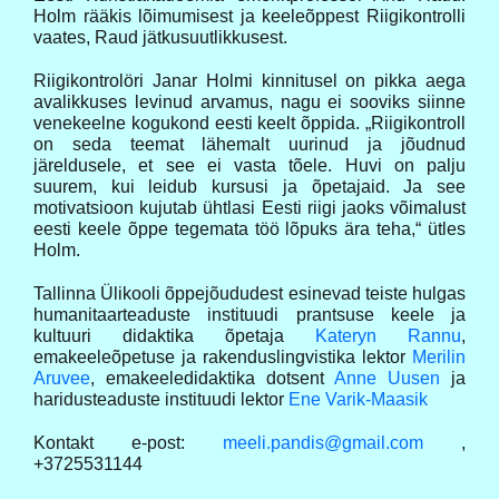
Holm rääkis lõimumisest ja keeleõppest Riigikontrolli
vaates, Raud jätkusuutlikkusest.
Riigikontrolöri Janar Holmi kinnitusel on pikka aega
avalikkuses levinud arvamus, nagu ei sooviks siinne
venekeelne kogukond eesti keelt õppida. „Riigikontroll
on seda teemat lähemalt uurinud ja jõudnud
järeldusele, et see ei vasta tõele. Huvi on palju
suurem, kui leidub kursusi ja õpetajaid. Ja see
motivatsioon kujutab ühtlasi Eesti riigi jaoks võimalust
eesti keele õppe tegemata töö lõpuks ära teha,“ ütles
Holm.
Tallinna Ülikooli õppejõududest esinevad teiste hulgas
humanitaarteaduste instituudi prantsuse keele ja
kultuuri didaktika õpetaja
Kateryn Rannu
,
emakeeleõpetuse ja rakenduslingvistika lektor
Merilin
Aruvee
, emakeeledidaktika dotsent
Anne Uusen
ja
haridusteaduste instituudi lektor
Ene Varik-Maasik
Kontakt e-post:
meeli.pandis@gmail.com
,
+3725531144