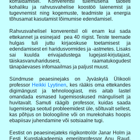
korraldamisel. Konverentsi tulemusena taotleti
kohaliku ja rahvusvahelise koostöö laienemist ja
tugevnemist ning kogemuste, teadmiste ja energia
tõhusamat kasutamist lõimumise edendamisel.
Rahvusvahelisel konverentsil oli enam kui sada
ettekannet ja esinejaid pea 40 riigist. Teiste teemade
hulgas tuli juttu kirjaoskuse toetamisest ja
edendamisest eri haridusvormides ja -astmetes. Lisaks
sai kuulda erivajadustega lugejast-kirjutajast,
täiskasvanuharidusest, raamatukogudest
tänapäevases infomaailmas ja paljust muust.
Sündmuse peaesinejaks on Jyväskylä Ülikooli
professor
Heikki Lyytinen
, kes rääkis oma ettekandes
digimängust ja tehnoloogiast, mis aitab lastel
omandada esmased lugemisoskused mänguliselt ja
huvitavalt. Samuti räägib professor, kuidas saada
lugemisega seotud probleemidest üle, sõltuvalt sellest,
kas põhjus on bioloogiline või on murekohaks hoopis
ebapiisav juhendamine või sotsiaalne tugi.
Eestist on peaesinejateks riigikontrolör Janar Holm ja
Eesti Kunstiakadeemia emeriitprofessor Anu Raud.