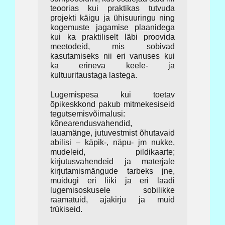
teoorias kui praktikas tutvuda
projekti käigu ja ühisuuringu ning
kogemuste jagamise plaanidega
kui ka praktiliselt läbi proovida
meetodeid, mis sobivad
kasutamiseks nii eri vanuses kui
ka erineva keele- ja
kultuuritaustaga lastega.
Lugemispesa kui toetav
õpikeskkond pakub mitmekesiseid
tegutsemisvõimalusi:
kõnearendusvahendid,
lauamänge, jutuvestmist õhutavaid
abilisi – käpik-, näpu- jm nukke,
mudeleid, pildikaarte;
kirjutusvahendeid ja materjale
kirjutamismängude tarbeks jne,
muidugi eri liiki ja eri laadi
lugemisoskusele sobilikke
raamatuid, ajakirju ja muid
trükiseid.