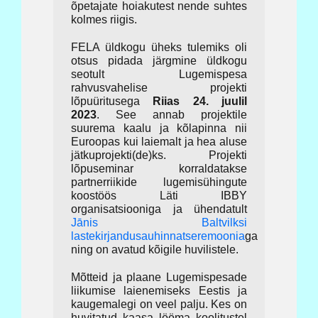
õpetajate hoiakutest nende suhtes
kolmes riigis.
FELA üldkogu üheks tulemiks oli
otsus pidada järgmine üldkogu
seotult Lugemispesa
rahvusvahelise projekti
lõpuüritusega
Riias 24. juulil
2023
. See annab projektile
suurema kaalu ja kõlapinna nii
Euroopas kui laiemalt ja hea aluse
jätkuprojekti(de)ks. Projekti
lõpuseminar korraldatakse
partnerriikide lugemisühingute
koostöös Läti IBBY
organisatsiooniga ja ühendatult
Jānis Baltvilksi
lastekirjandusauhinnatseremoonia
ga
ning on avatud kõigile huvilistele.
Mõtteid ja plaane Lugemispesade
liikumise laienemiseks Eestis ja
kaugemalegi on veel palju. Kes on
huvitatud kaasa lööma koolitustel