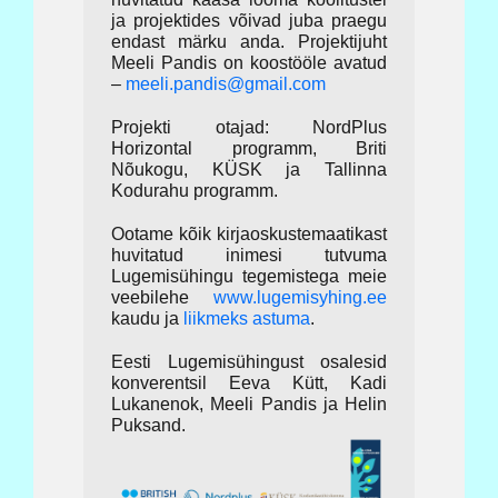
ja projektides võivad juba praegu
endast märku anda. Projektijuht
Meeli Pandis on koostööle avatud
–
meeli.pandis@gmail.com
Projekti otajad: NordPlus
Horizontal programm, Briti
Nõukogu, KÜSK ja Tallinna
Kodurahu programm.
Ootame kõik kirjaoskustemaatikast
huvitatud inimesi tutvuma
Lugemisühingu tegemistega meie
veebilehe
www.lugemisyhing.ee
kaudu ja
liikmeks astuma
.
Eesti Lugemisühingust osalesid
konverentsil Eeva Kütt, Kadi
Lukanenok, Meeli Pandis ja Helin
Puksand.