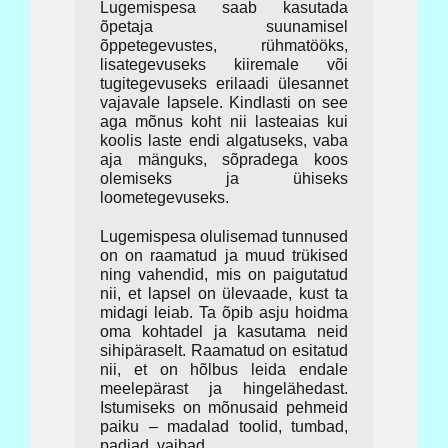
Lugemispesa saab kasutada
õpetaja suunamisel
õppetegevustes, rühmatööks,
lisategevuseks kiiremale või
tugitegevuseks erilaadi ülesannet
vajavale lapsele. Kindlasti on see
aga mõnus koht nii lasteaias kui
koolis laste endi algatuseks, vaba
aja mänguks, sõpradega koos
olemiseks ja ühiseks
loometegevuseks.
Lugemispesa olulisemad tunnused
on on raamatud ja muud trükised
ning vahendid, mis on paigutatud
nii, et lapsel on ülevaade, kust ta
midagi leiab. Ta õpib asju hoidma
oma kohtadel ja kasutama neid
sihipäraselt. Raamatud on esitatud
nii, et on hõlbus leida endale
meelepärast ja hingelähedast.
Istumiseks on mõnusaid pehmeid
paiku – madalad toolid, tumbad,
padjad, vaibad…