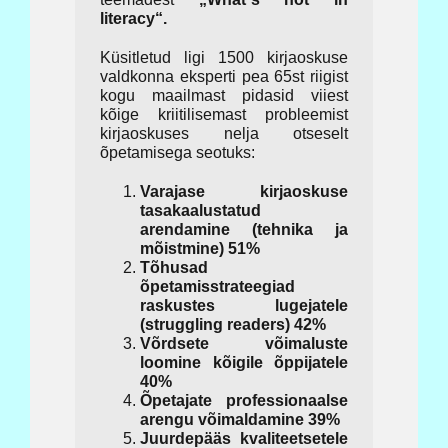
literacy“.
Küsitletud ligi 1500 kirjaoskuse
valdkonna eksperti pea 65st riigist
kogu maailmast pidasid viiest
kõige kriitilisemast probleemist
kirjaoskuses nelja otseselt
õpetamisega seotuks:
Varajase kirjaoskuse
tasakaalustatud
arendamine (tehnika ja
mõistmine) 51%
Tõhusad
õpetamisstrateegiad
raskustes lugejatele
(struggling readers) 42%
Võrdsete võimaluste
loomine kõigile õppijatele
40%
Õpetajate professionaalse
arengu võimaldamine 39%
Juurdepääs kvaliteetsetele