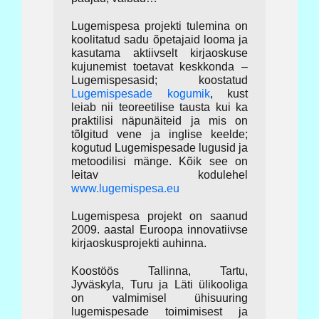
Lugemispesa projekti tulemina on
koolitatud sadu õpetajaid looma ja
kasutama aktiivselt kirjaoskuse
kujunemist toetavat keskkonda –
Lugemispesasid; koostatud
Lugemispesade kogumik
, kust
leiab nii teoreetilise tausta kui ka
praktilisi näpunäiteid ja mis on
tõlgitud vene ja inglise keelde;
kogutud Lugemispesade lugusid ja
metoodilisi mänge. Kõik see on
leitav kodulehel
www.lugemispesa.eu
Lugemispesa projekt on saanud
2009. aastal Euroopa innovatiivse
kirjaoskusprojekti auhinna.
Koostöös Tallinna, Tartu,
Jyväskyla, Turu ja Läti ülikooliga
on valmimisel ühisuuring
lugemispesade toimimisest ja