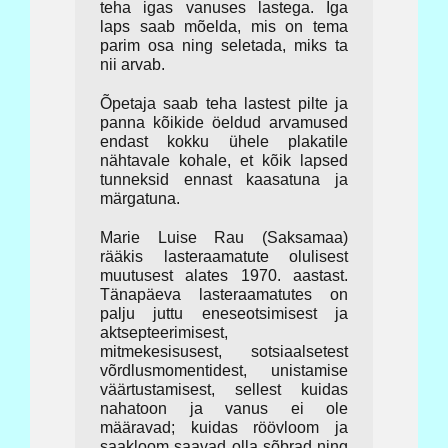
teha igas vanuses lastega. Iga
laps saab mõelda, mis on tema
parim osa ning seletada, miks ta
nii arvab.
Õpetaja saab teha lastest pilte ja
panna kõikide öeldud arvamused
endast kokku ühele plakatile
nähtavale kohale, et kõik lapsed
tunneksid ennast kaasatuna ja
märgatuna.
Marie Luise Rau (Saksamaa)
rääkis lasteraamatute olulisest
muutusest alates 1970. aastast.
Tänapäeva lasteraamatutes on
palju juttu eneseotsimisest ja
aktsepteerimisest,
mitmekesisusest, sotsiaalsetest
võrdlusmomentidest, unistamise
väärtustamisest, sellest kuidas
nahatoon ja vanus ei ole
määravad; kuidas röövloom ja
saakloom saavad olla sõbrad ning