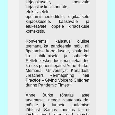
kirjaoskusele, toetavale
kirjaoskuskeskkonnale,
efektiivsetele
õpetamismeetoditele, digitaalsele
kirjaoskusele, kaasavale ja
elukestvale õppele kirjaoskuse
kontekstis.
Konverentsil kajastus olulise
teemana ka pandeemia mõju nii
õpetamise korraldusele, sisule kui
ka suhtlemisele ja suhetele.
Sellele keskendus oma ettekandes
ka üks peaesinejatest Anne Burke,
Memorial Universityst Kanadast.
„Teachers Re-imagining Their
Practice – Giving Voice to Children
during Pandemic Times“
Anne Burke rõhutas laste
arvamuse, nende vaatenurkade,
mõtete ja tunnete kuulamise
tähtsust. Samas toonitas ta, et
täiskasvanud prooviksid mõista