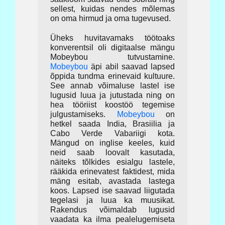
sellest, kuidas nendes mõlemas
on oma hirmud ja oma tugevused.
Üheks huvitavamaks töötoaks
konverentsil oli digitaalse mängu
Mobeybou tutvustamine.
Mobeybou
äpi abil saavad lapsed
õppida tundma erinevaid kultuure.
See annab võimaluse lastel ise
lugusid luua ja jutustada ning on
hea tööriist koostöö tegemise
julgustamiseks.
Mobeybou
on
hetkel saada India, Brasiilia ja
Cabo Verde Vabariigi kota.
Mängud on inglise keeles, kuid
neid saab loovalt kasutada,
näiteks tõlkides esialgu lastele,
rääkida erinevatest faktidest, mida
mäng esitab, avastada lastega
koos. Lapsed ise saavad liigutada
tegelasi ja luua ka muusikat.
Rakendus võimaldab lugusid
vaadata ka ilma pealelugemiseta