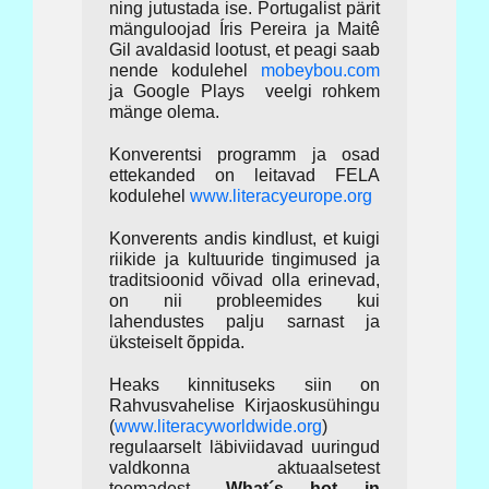
ning jutustada ise. Portugalist pärit
mänguloojad Íris Pereira ja Maitê
Gil avaldasid lootust, et peagi saab
nende kodulehel
mobeybou.com
ja Google Plays veelgi rohkem
mänge olema.
Konverentsi programm ja osad
ettekanded on leitavad FELA
kodulehel
www.literacyeurope.org
Konverents andis kindlust, et kuigi
riikide ja kultuuride tingimused ja
traditsioonid võivad olla erinevad,
on nii probleemides kui
lahendustes palju sarnast ja
üksteiselt õppida.
Heaks kinnituseks siin on
Rahvusvahelise Kirjaoskusühingu
(
www.literacyworldwide.org
)
regulaarselt läbiviidavad uuringud
valdkonna aktuaalsetest
teemadest
„What´s hot in