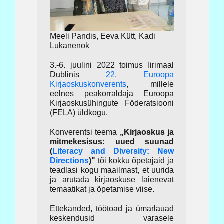
Meeli Pandis, Eeva Kütt, Kadi
Lukanenok
3.-6. juulini 2022 toimus Iirimaal
Dublinis
22. Euroopa
Kirjaoskuskonverents
, millele
eelnes peakorraldaja Euroopa
Kirjaoskusühingute Föderatsiooni
(FELA) üldkogu.
Konverentsi teema
„Kirjaoskus ja
mitmekesisus: uued suunad
(
Literacy and Diversity: New
Directions
)"
tõi kokku õpetajaid ja
teadlasi kogu maailmast, et uurida
ja arutada kirjaoskuse laienevat
temaatikat ja õpetamise viise.
Ettekanded, töötoad ja ümarlauad
keskendusid varasele