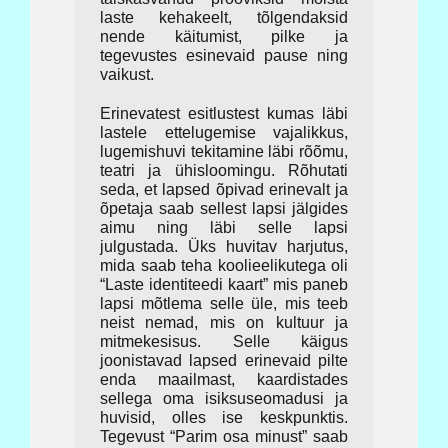
laste kehakeelt, tõlgendaksid
nende käitumist, pilke ja
tegevustes esinevaid pause ning
vaikust.
Erinevatest esitlustest kumas läbi
lastele ettelugemise vajalikkus,
lugemishuvi tekitamine läbi rõõmu,
teatri ja ühisloomingu. Rõhutati
seda, et lapsed õpivad erinevalt ja
õpetaja saab sellest lapsi jälgides
aimu ning läbi selle lapsi
julgustada. Üks huvitav harjutus,
mida saab teha koolieelikutega oli
“Laste identiteedi kaart” mis paneb
lapsi mõtlema selle üle, mis teeb
neist nemad, mis on kultuur ja
mitmekesisus. Selle käigus
joonistavad lapsed erinevaid pilte
enda maailmast, kaardistades
sellega oma isiksuseomadusi ja
huvisid, olles ise keskpunktis.
Tegevust “Parim osa minust” saab