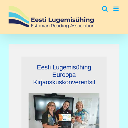
Skip
to
content
Eesti Lugemisühing
Euroopa
Kirjaoskuskonverentsil