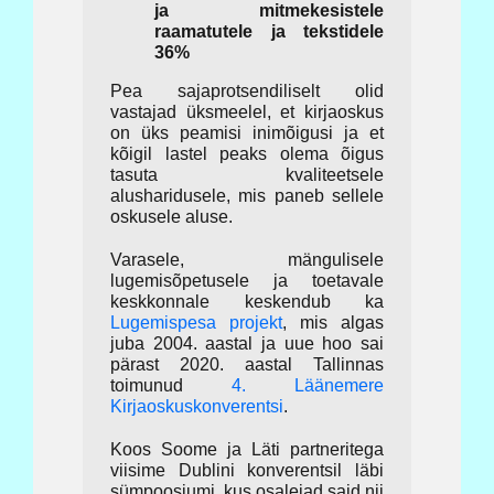
ja mitmekesistele
raamatutele ja tekstidele
36%
Pea sajaprotsendiliselt olid
vastajad üksmeelel, et kirjaoskus
on üks peamisi inimõigusi ja et
kõigil lastel peaks olema õigus
tasuta kvaliteetsele
alusharidusele, mis paneb sellele
oskusele aluse.
Varasele, mängulisele
lugemisõpetusele ja toetavale
keskkonnale keskendub ka
Lugemispesa projekt
, mis algas
juba 2004. aastal ja uue hoo sai
pärast 2020. aastal Tallinnas
toimunud
4. Läänemere
Kirjaoskuskonverentsi
.
Koos Soome ja Läti partneritega
viisime Dublini konverentsil läbi
sümpoosiumi, kus osalejad said nii