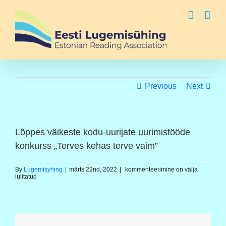
Skip
to
content
Previous
Next
Lõppes väikeste kodu-uurijate uurimistööde
konkurss „Terves kehas terve vaim”
Lõppes
By
Lugemisyhing
|
märts 22nd, 2022
|
kommenteerimine on välja
väikeste
lülitatud
kodu-
uurijate
uurimistööde
konkurss
„Terves
kehas
terve