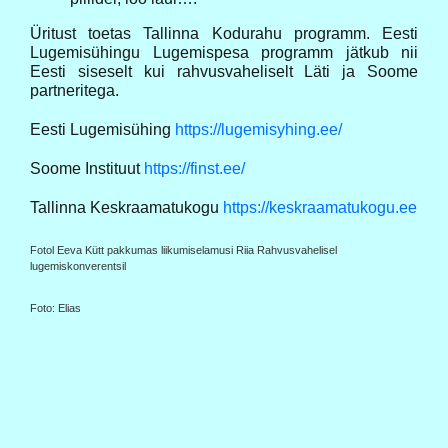
Üritust toetas Tallinna Kodurahu programm. Eesti
Lugemisühingu Lugemispesa programm jätkub nii
Eesti siseselt kui rahvusvaheliselt Läti ja Soome
partneritega.
Eesti Lugemisühing
https://lugemisyhing.ee/
Soome Instituut
https://finst.ee/
Tallinna Keskraamatukogu
https://keskraamatukogu.ee
Fotol Eeva Kütt pakkumas liikumiselamusi Riia Rahvusvahelisel
lugemiskonverentsil
Foto: Elias