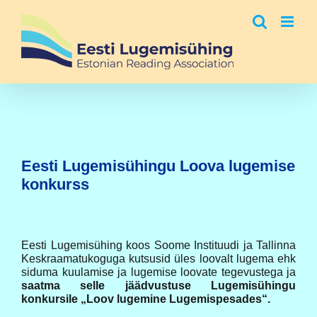
Skip
to
content
Eesti Lugemisühingu Loova lugemise
konkurss
Eesti Lugemisühing koos Soome Instituudi ja Tallinna
Keskraamatukoguga kutsusid üles loovalt lugema ehk
siduma kuulamise ja lugemise loovate tegevustega ja
saatma selle jäädvustuse Lugemisühingu
konkursile „Loov lugemine Lugemispesades“.