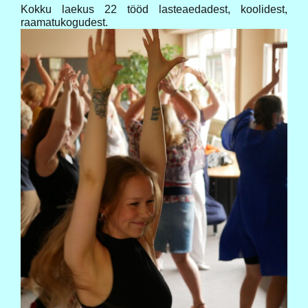
Kokku laekus 22 tööd lasteaedadest, koolidest,
raamatukogudest.