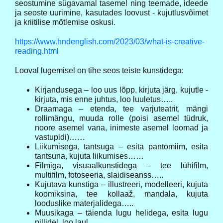
seostumine sügavamal tasemel ning teemade, ideede
ja seoste uurimine, kasutades loovust - kujutlusvõimet
ja kriitilise mõtlemise oskusi.
https://www.hndenglish.com/2023/03/what-is-creative-
reading.html
Looval lugemisel on tihe seos teiste kunstidega:
Kirjandusega – loo uus lõpp, kirjuta järg, kujutle -
kirjuta, mis enne juhtus, loo luuletus…..
Draamaga – etenda, tee varjuteatrit, mängi
rollimängu, muuda rolle (poisi asemel tüdruk,
noore asemel vana, inimeste asemel loomad ja
vastupidi)……
Liikumisega, tantsuga – esita pantomiim, esita
tantsuna, kujuta liikumises……
Filmiga, visuaalkunstidega – tee lühifilm,
multifilm, fotoseeria, slaidiseanss…..
Kujutava kunstiga – illustreeri, modelleeri, kujuta
koomiksina, tee kollaaž, mandala, kujuta
looduslike materjalidega…..
Muusikaga – täienda lugu helidega, esita lugu
pillidel, loo laul….