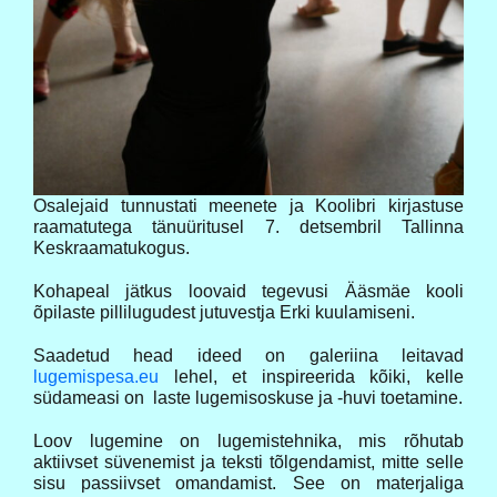
Osalejaid tunnustati meenete ja Koolibri kirjastuse
raamatutega tänuüritusel 7. detsembril Tallinna
Keskraamatukogus.
Kohapeal jätkus loovaid tegevusi Ääsmäe kooli
õpilaste pillilugudest jutuvestja Erki kuulamiseni.
Saadetud head ideed on galeriina leitavad
lugemispesa.eu
lehel, et inspireerida kõiki, kelle
südameasi on laste lugemisoskuse ja -huvi toetamine.
Loov lugemine on lugemistehnika, mis rõhutab
aktiivset süvenemist ja teksti tõlgendamist, mitte selle
sisu passiivset omandamist. See on materjaliga