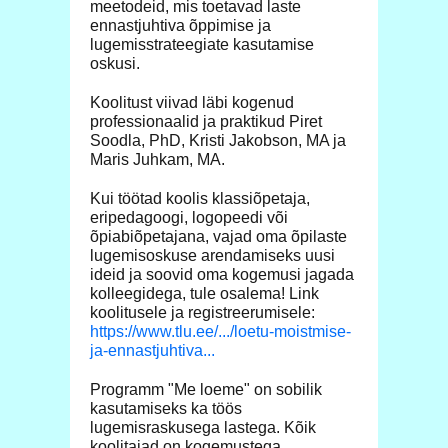
meetodeid, mis toetavad laste
ennastjuhtiva õppimise ja
lugemisstrateegiate kasutamise
oskusi.
Koolitust viivad läbi kogenud
professionaalid ja praktikud Piret
Soodla, PhD, Kristi Jakobson, MA ja
Maris Juhkam, MA.
Kui töötad koolis klassiõpetaja,
eripedagoogi, logopeedi või
õpiabiõpetajana, vajad oma õpilaste
lugemisoskuse arendamiseks uusi
ideid ja soovid oma kogemusi jagada
kolleegidega, tule osalema! Link
koolitusele ja registreerumisele:
https://www.tlu.ee/.../loetu-moistmise-
ja-ennastjuhtiva...
Programm "Me loeme" on sobilik
kasutamiseks ka töös
lugemisraskusega lastega. Kõik
koolitajad on kogemustega