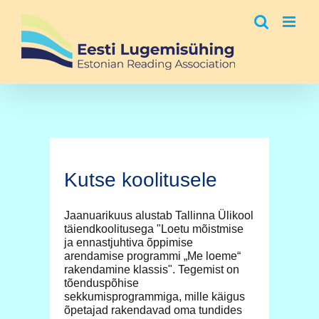
Skip
to
content
Kutse koolitusele
Jaanuarikuus alustab Tallinna Ülikool
täiendkoolitusega "Loetu mõistmise
ja ennastjuhtiva õppimise
arendamise programmi „Me loeme“
rakendamine klassis". Tegemist on
tõenduspõhise
sekkumisprogrammiga, mille käigus
õpetajad rakendavad oma tundides