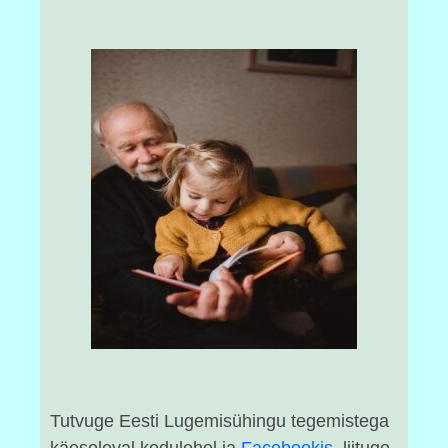
Tutvuge Eesti Lugemisühingu tegemistega
käesoleval kodulehel ja
Facebookis
, liituge