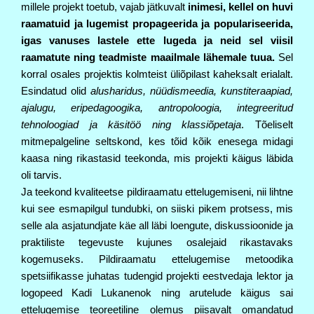
millele projekt toetub,
vajab jätkuvalt 
inimesi,
 kellel on huvi 
raamatuid ja lugemist propageerida ja populariseerida, 
igas vanuses lastele ette lugeda ja neid sel viisil 
raamatute ning teadmiste maailmale lähemale tuua.
Sel
korral osales projektis kolmteist üliõpilast kaheksalt erialalt.
Esindatud olid
alusharidus,
nüüdismeedia, kunstiteraapiad,
ajalugu, eripedagoogika, antropoloogia, integreeritud
tehnoloogiad ja käsitöö ning klassiõpetaja
. Tõeliselt
mitmepalgeline seltskond, kes tõid kõik
enesega midagi
kaasa ning rikastasid teekonda, mis projekti käigus läbida
oli tarvis.
Ja teekond kvaliteetse pildiraamatu ettelugemiseni, nii lihtne
kui see esmapilgul tundubki, on
siiski pikem protsess, mis 
selle ala asjatundjate käe all läbi loengute, diskussioonide ja
praktiliste tegevuste kujunes osalejaid rikastavaks
kogemuseks. Pildiraamatu ettelugemise
metoodika
spetsiifikasse juhatas tudengid projekti eestvedaja lektor ja
logopeed Kadi
Lukanenok ning arutelude käigus sai
ettelugemise teoreetiline olemus piisavalt omandatud