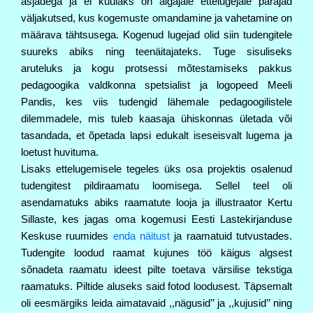
asjadega ja ei kuulaks on algajale ettelugejale parajad
väljakutsed, kus kogemuste
omandamine ja vahetamine on
määrava tähtsusega. Kogenud lugejad olid siin tudengitele
suureks abiks ning teenäitajateks. Tuge sisuliseks
aruteluks ja kogu protsessi mõtestamiseks pakkus
pedagoogika valdkonna spetsialist ja logopeed
Meeli 
Pandis
, kes viis tudengid lähemale pedagoogilistele 
dilemmadele, mis tuleb kaasaja ühiskonnas ületada või 
tasandada, et õpetada lapsi edukalt iseseisvalt lugema ja 
loetust huvituma.
Lisaks ettelugemisele tegeles üks osa projektis osalenud
tudengitest pildiraamatu loomisega.
Sellel teel oli 
asendamatuks abiks raamatute looja ja illustraator 
Kertu 
Sillaste
, kes jagas oma kogemusi
Eesti Lastekirjanduse 
Keskuse
 ruumides 
enda näitust
 ja raamatuid tutvustades. 
Tudengite loodud raamat kujunes töö käigus algsest 
sõnadeta raamatu ideest pilte toetava värsilise tekstiga 
raamatuks. Piltide aluseks said fotod loodusest. Täpsemalt 
oli eesmärgiks leida aimatavaid ,,nägusid’’ ja ,,kujusid’’ ning 