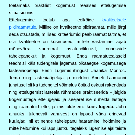
toetamaks praktilist kogemust reaalses ettelugemise
situatsioonis.
Ettelugemine toetub aga eelkõige
kvaliteetsele
pildiraamatule
. Milline on kvaliteetne
pildiraamat, mille järgi
seda otsustada, millised kriteeriumid peab raamat täitma, et
olla
kvaliteetne on küsimused, millele vastamine vajab
mõnevõrra suuremat asjatundlikkust,
nüansside
tähelepanekut ja kogemust. Enda raamatutealaseid
teadmisi käis tudengitele
jagamas pikaaegse kogemusega
lasteaiaõpetaja Eesti Lugemisühingust
Jaanika Monroc
.
Tema ning lasteaiaõpetaja ja direktori
 Anneli Laamanni
juhatusel oli ka tudengitel võimalus
õpitud oskusi rakendada
ning ettelugemist lasteaia rühmades praktiseerida – jälgida
kogemustega ettelugejaid ja seejärel ise suhelda lastega
ning raamatuid ette, ja mis olulisem:
koos lugeda.
Juba
ainuüksi tulenevalt vanusest on lapsed väga erinevad
kuulajad, nii et nende tähelepanu haaramine, hoidmine ja
mitte heitumine kui laps justkui tegeleks lugemise ajal teiste