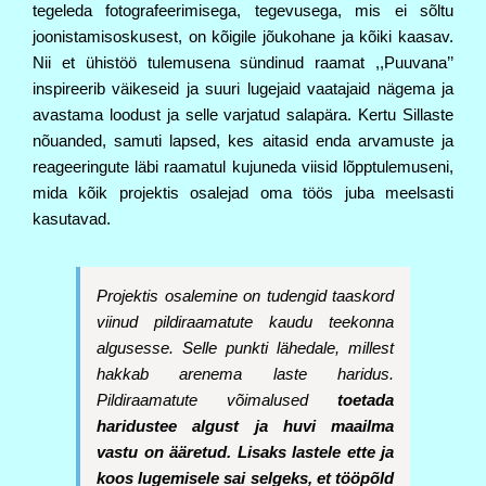
tegeleda fotografeerimisega, tegevusega, mis ei sõltu 
joonistamisoskusest, on kõigile jõukohane ja kõiki kaasav. 
Nii et ühistöö tulemusena sündinud raamat ,,Puuvana’’ 
inspireerib väikeseid ja suuri lugejaid vaatajaid nägema ja 
avastama loodust ja selle varjatud salapära. Kertu Sillaste 
nõuanded, samuti lapsed, kes aitasid enda arvamuste ja 
reageeringute läbi raamatul kujuneda viisid lõpptulemuseni, 
mida kõik projektis osalejad oma töös juba meelsasti 
kasutavad.
Projektis osalemine on tudengid taaskord 
viinud pildiraamatute kaudu teekonna 
algusesse. 
Selle punkti lähedale, millest 
hakkab arenema laste haridus. 
Pildiraamatute võimalused 
toetada 
haridustee algust ja huvi maailma 
vastu on ääretud. Lisaks lastele ette ja 
koos 
lugemisele sai selgeks, et tööpõld 