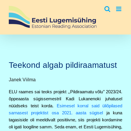
Skip
to
content
Teekond algab pildiraamatust
Janek Viilma
ELU raames sai teoks projekt ,,Pildiraamatu võlu’’ 2023/24.
õppeaasta sügissemestril
Kadi Lukanenoki
 juhatusel 
nüüdseks teist korda. 
Esimesel korral said üliõpilased 
sarnasest projektist osa 2021. aasta sügisel
 ja kuna 
tagasiside oli meeldivalt positiivne, siis projekti kordamine 
oli igati loogiline samm. Seda enam, et Eesti Lugemisühing, 