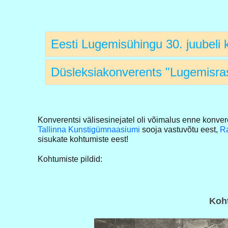
Eesti Lugemisühingu 30. juubeli 
Düsleksiakonverents "Lugemisra
Konverentsi välisesinejatel oli võimalus enne konv
Tallinna Kunstigümnaasiumi
sooja vastuvõtu eest,
Ra
sisukate kohtumiste eest!
Kohtumiste pildid:
Koh