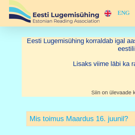
Skip
to
ENG
content
Eesti Lugemisühing korraldab igal aa
eestil
Lisaks viime läbi ka 
Siin on ülevaade 
Mis toimus Maardus 16. juunil?