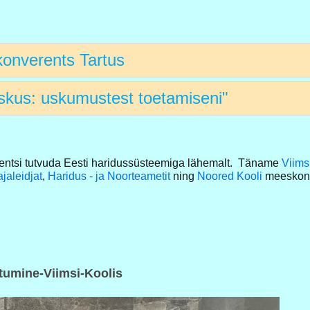
konverents Tartus
skus: uskumustest toetamiseni"
erentsi tutvuda Eesti haridussüsteemiga lähemalt. Täname
Viims
jaleidjat
,
Haridus - ja Noorteametit
ning
Noored Kooli
meeskon
tumine-Viimsi-Koolis