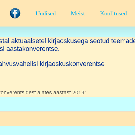
Uudised
Meist
Koolitused
stal aktuaalsetel kirjaoskusega seotud teemade
isi aastakonverentse.
rahvusvahelisi kirjaoskuskonverentse
konverentsidest alates aastast 2019: