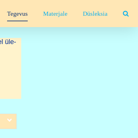
Tegevus
Materjale
Düsleksia
l üle-