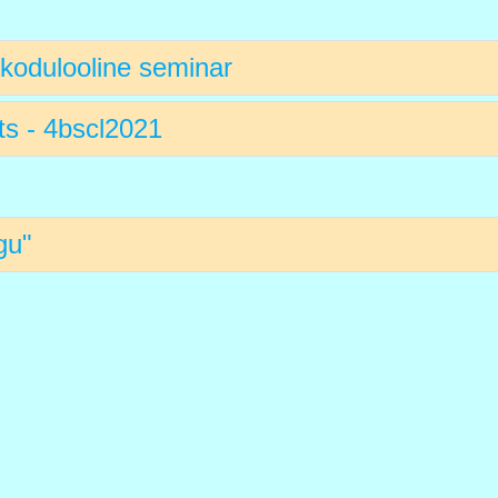
kodulooline seminar
ts - 4bscl2021
gu"