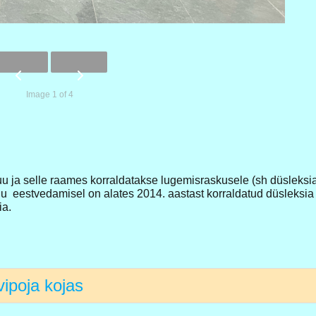
Image 1 of 4
u ja selle raames korraldatakse lugemisraskusele (sh düsleksia
u eestvedamisel on alates 2014. aastast korraldatud düsleksia
ia.
ipoja kojas