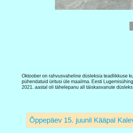
Oktoober on rahvusvaheline düsleksia teadlikkuse ku
pühendatuid üritusi üle maailma. Eesti Lugemisühing
2021. aastal oli tähelepanu all täiskasvanute düsleks
Õppepäev 15. juunil Kääpal Kalev